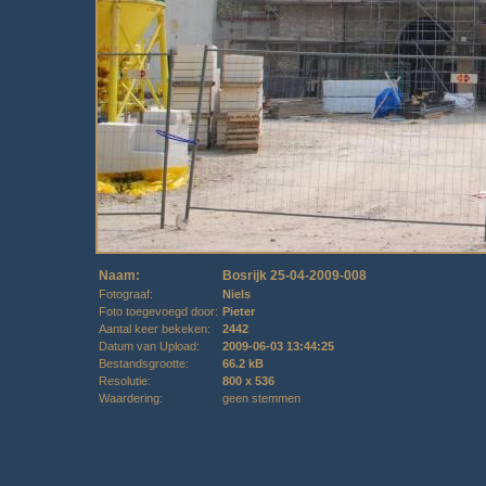
Naam:
Bosrijk 25-04-2009-008
Fotograaf:
Niels
Foto toegevoegd door:
Pieter
Aantal keer bekeken:
2442
Datum van Upload:
2009-06-03 13:44:25
Bestandsgrootte:
66.2 kB
Resolutie:
800 x 536
Waardering:
geen stemmen