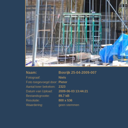
Naam:
Bosrijk 25-04-2009-007
Fotograaf:
Niels
Foto toegevoegd door:
Pieter
Aantal keer bekeken:
2323
Datum van Upload:
2009-06-03 13:44:21
Bestandsgrootte:
89.7 kB
Resolutie:
800 x 536
Waardering:
geen stemmen