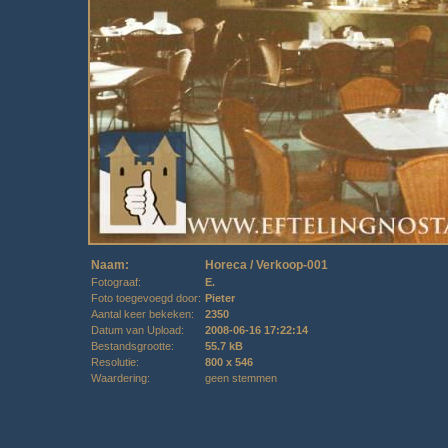
Naam:
Horeca / Verkoop-001
Fotograaf:
E.
Foto toegevoegd door:
Pieter
Aantal keer bekeken:
2350
Datum van Upload:
2008-06-16 17:22:14
Bestandsgrootte:
55.7 kB
Resolutie:
800 x 546
Waardering:
geen stemmen