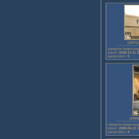
[1997] 
categorie toegevoeg
datum:
2008-12-11 2
aantal foto's:
9
[1995]
categorie toegevoeg
datum:
2008-06-21 
aantal foto's:
9