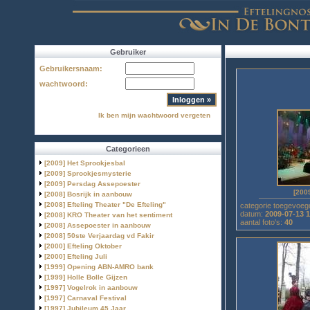
Gebruiker
Gebruikersnaam:
wachtwoord:
Ik ben mijn wachtwoord vergeten
»
Categorieen
[2009] Het Sprookjesbal
[40]
[2009] Sprookjesmysterie
[23]
[2009] Persdag Assepoester
[11]
[200
[2008] Bosrijk in aanbouw
[72]
[2008] Efteling Theater "De Efteling"
[7]
categorie toegevoeg
datum:
2009-07-13 
[2008] KRO Theater van het sentiment
[9]
aantal foto's:
40
[2008] Assepoester in aanbouw
[86]
[2008] 50ste Verjaardag vd Fakir
[14]
[2000] Efteling Oktober
[5]
[2000] Efteling Juli
[7]
[1999] Opening ABN-AMRO bank
[2]
[1999] Holle Bolle Gijzen
[4]
[1997] Vogelrok in aanbouw
[26]
[1997] Carnaval Festival
[33]
[1997] Jubileum 45 Jaar
[8]