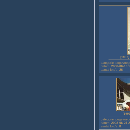
[1997]
categorie toegevoeg
datum:
2008-06-16 
aantal foto's:
26
[199
categorie toegevoeg
datum:
2008-06-21 
aantal foto's:
8