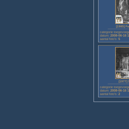
[1985] F
categorie toegevoeg
datum:
2008-06-16 
aantal foto's:
5
[1977]
categorie toegevoeg
datum:
2008-06-16 
aantal foto's:
2