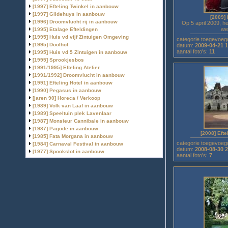
[1997] Efteling Twinkel in aanbouw
[19]
[1997] Gildehuys in aanbouw
[9]
[2009]
[1996] Droomvlucht rij in aanbouw
[2]
Op 5 april 2009, h
we
[1995] Etalage Efteldingen
[9]
[1995] Huis vd vijf Zintuigen Omgeving
[5]
categorie toegevoeg
[1995] Doolhof
[3]
datum:
2009-04-21 
aantal foto's:
11
[1995] Huis vd 5 Zintuigen in aanbouw
[7]
[1995] Sprookjesbos
[11]
[1991/1995] Efteling Atelier
[5]
[1991/1992] Droomvlucht in aanbouw
[38]
[1991] Efteling Hotel in aanbouw
[8]
[1990] Pegasus in aanbouw
[3]
[jaren 90] Horeca / Verkoop
[38]
[1989] Volk van Laaf in aanbouw
[25]
[1989] Speeltuin plek Lavenlaar
[5]
[1987] Monsieur Cannibale in aanbouw
[4]
[1987] Pagode in aanbouw
[4]
[2008] Efte
[1985] Fata Morgana in aanbouw
[5]
categorie toegevoeg
[1984] Carnaval Festival in aanbouw
[6]
datum:
2008-08-30 
[1977] Spookslot in aanbouw
[2]
aantal foto's:
7