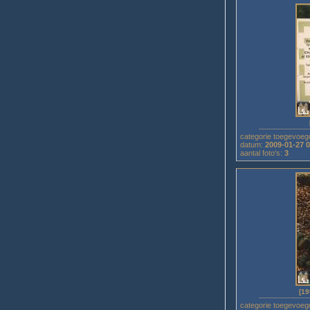
categorie toegevoeg
datum:
2009-01-27 
aantal foto's:
3
[19
categorie toegevoeg