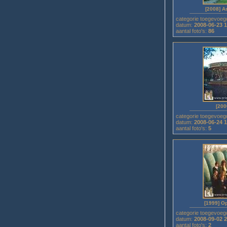
[2008] A
categorie toegevoeg
datum:
2008-06-23 
aantal foto's:
86
[200
categorie toegevoeg
datum:
2008-06-24 
aantal foto's:
5
[1999] 
categorie toegevoeg
datum:
2008-09-02 
aantal foto's:
2