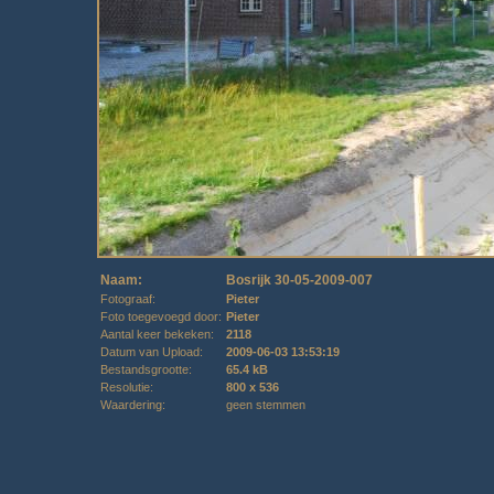
Naam:
Bosrijk 30-05-2009-007
Fotograaf:
Pieter
Foto toegevoegd door:
Pieter
Aantal keer bekeken:
2118
Datum van Upload:
2009-06-03 13:53:19
Bestandsgrootte:
65.4 kB
Resolutie:
800 x 536
Waardering:
geen stemmen