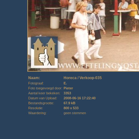
Naam:
Horeca / Verkoop-035
Fotograaf:
E.
Foto toegevoegd door:
Pieter
Aantal keer bekeken:
3353
Datum van Upload:
2008-06-16 17:22:40
Bestandsgrootte:
67.9 kB
Resolutie:
800 x 533
Waardering:
geen stemmen