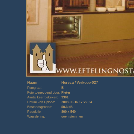
Naam:
Horeca / Verkoop-027
Fotograaf:
E.
Foto toegevoegd door:
Pieter
Aantal keer bekeken:
3301
Datum van Upload:
2008-06-16 17:22:34
Bestandsgrootte:
50.3 kB
Resolutie:
800 x 540
Waardering:
geen stemmen